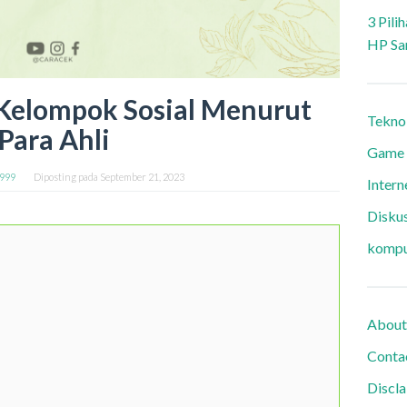
3 Pili
HP Sa
elompok Sosial Menurut
Tekno
Para Ahli
Game
9999
Diposting pada
September 21, 2023
Intern
Diskus
kompu
About
Conta
Discl