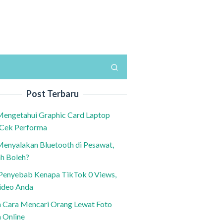
Post Terbaru
Mengetahui Graphic Card Laptop
 Cek Performa
Menyalakan Bluetooth di Pesawat,
h Boleh?
h Penyebab Kenapa TikTok 0 Views,
ideo Anda
n Cara Mencari Orang Lewat Foto
a Online