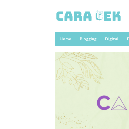
Loncat
ke
konten
Home
Blogging
Digital
D