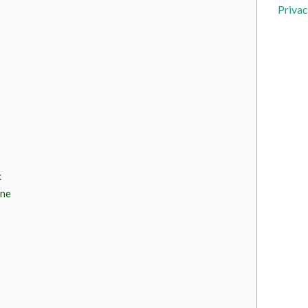
Privac
k
ine