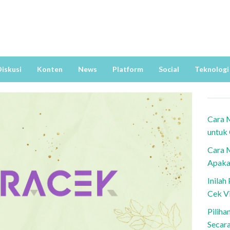
iskusi
Konten
News
Platform
Social
Teknologi
Cara 
untuk
Cara 
Apaka
Inila
Cek V
Piliha
Secar