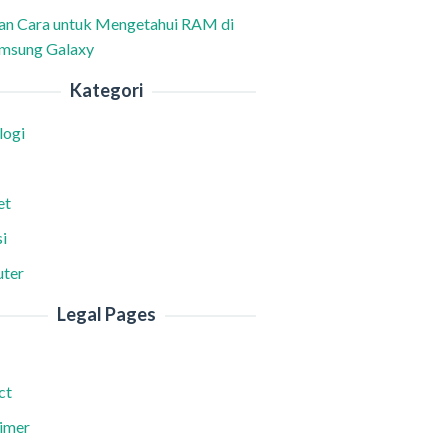
han Cara untuk Mengetahui RAM di
msung Galaxy
Kategori
logi
et
i
ter
Legal Pages
ct
aimer