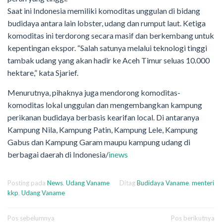
Saat ini Indonesia memiliki komoditas unggulan di bidang
budidaya antara lain lobster, udang dan rumput laut. Ketiga
komoditas ini terdorong secara masif dan berkembang untuk
kepentingan ekspor. “Salah satunya melalui teknologi tinggi
tambak udang yang akan hadir ke Aceh Timur seluas 10.000
hektare,” kata Sjarief.
Menurutnya, pihaknya juga mendorong komoditas-
komoditas lokal unggulan dan mengembangkan kampung
perikanan budidaya berbasis kearifan local. Di antaranya
Kampung Nila, Kampung Patin, Kampung Lele, Kampung
Gabus dan Kampung Garam maupu kampung udang di
berbagai daerah di Indonesia/
inews
Posting pada
News
,
Udang Vaname
Ditag
Budidaya Vaname
,
menteri
kkp
,
Udang Vaname
Navigasi
Pos sebelumnya
Pos berikutnya