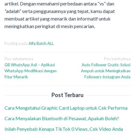
artikel. Dengan memahami perbedaan antara “vs” dan
“adalah” serta penggunaannya yang tepat, kamu dapat
membuat artikel yang menarik dan informatif untuk
meningkatkan peringkat di mesin pencarian.
Posting pada
Alfa Batch ALL
Navigasi
Pos sebelumnya
Pos berikutnya
GB WhatsApp Asli – Aplikasi
Auto Follower Gratis: Solusi
pos
WhatsApp Modifikasi dengan
Ampuh untuk Meningkatkan
Fitur Menarik
Followers Instagram Anda
Post Terbaru
Cara Mengetahui Graphic Card Laptop untuk Cek Performa
Cara Menyalakan Bluetooth di Pesawat, Apakah Boleh?
Inilah Penyebab Kenapa TikTok 0 Views, Cek Video Anda