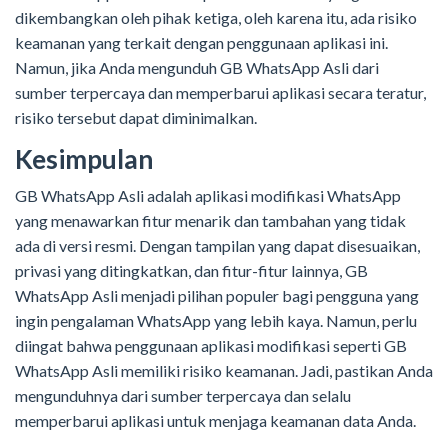
dikembangkan oleh pihak ketiga, oleh karena itu, ada risiko
keamanan yang terkait dengan penggunaan aplikasi ini.
Namun, jika Anda mengunduh GB WhatsApp Asli dari
sumber terpercaya dan memperbarui aplikasi secara teratur,
risiko tersebut dapat diminimalkan.
Kesimpulan
GB WhatsApp Asli adalah aplikasi modifikasi WhatsApp
yang menawarkan fitur menarik dan tambahan yang tidak
ada di versi resmi. Dengan tampilan yang dapat disesuaikan,
privasi yang ditingkatkan, dan fitur-fitur lainnya, GB
WhatsApp Asli menjadi pilihan populer bagi pengguna yang
ingin pengalaman WhatsApp yang lebih kaya. Namun, perlu
diingat bahwa penggunaan aplikasi modifikasi seperti GB
WhatsApp Asli memiliki risiko keamanan. Jadi, pastikan Anda
mengunduhnya dari sumber terpercaya dan selalu
memperbarui aplikasi untuk menjaga keamanan data Anda.