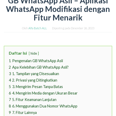
GB WhatsApp Asli – Aplikasi
WhatsApp Modifikasi dengan
Fitur Menarik
Oleh
Alfa Batch ALL
Diposting pada
Desember 26, 2023
Daftar Isi
hide
1
Pengenalan GB WhatsApp Asli
2
Apa Kelebihan GB WhatsApp Asli?
3
1. Tampilan yang Disesuaikan
4
2. Privasi yang Ditingkatkan
5
3. Mengirim Pesan Tanpa Batas
6
4. Mengirim Media dengan Ukuran Besar
7
5. Fitur Keamanan Lanjutan
8
6. Menggunakan Dua Nomor WhatsApp
9
7. Fitur Lainnya