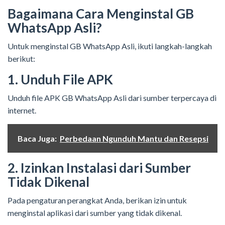
Bagaimana Cara Menginstal GB
WhatsApp Asli?
Untuk menginstal GB WhatsApp Asli, ikuti langkah-langkah
berikut:
1. Unduh File APK
Unduh file APK GB WhatsApp Asli dari sumber terpercaya di
internet.
Baca Juga:
Perbedaan Ngunduh Mantu dan Resepsi
2. Izinkan Instalasi dari Sumber
Tidak Dikenal
Pada pengaturan perangkat Anda, berikan izin untuk
menginstal aplikasi dari sumber yang tidak dikenal.