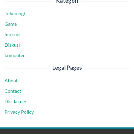
Kategori
Teknologi
Game
Internet
Diskusi
komputer
Legal Pages
About
Contact
Disclaimer
Privacy Policy