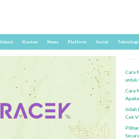
iskusi
Konten
News
Platform
Social
Teknologi
Cara 
untuk
Cara 
Apaka
Inila
Cek V
Piliha
Secar