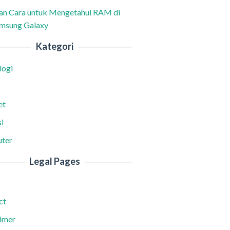
han Cara untuk Mengetahui RAM di
msung Galaxy
Kategori
logi
et
i
ter
Legal Pages
ct
aimer