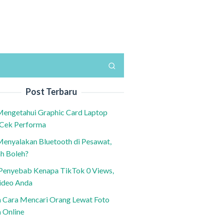
Post Terbaru
Mengetahui Graphic Card Laptop
 Cek Performa
Menyalakan Bluetooth di Pesawat,
h Boleh?
h Penyebab Kenapa TikTok 0 Views,
ideo Anda
n Cara Mencari Orang Lewat Foto
a Online