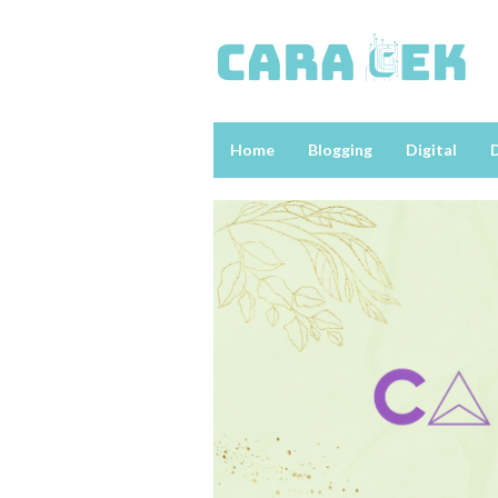
Loncat
ke
konten
Home
Blogging
Digital
D