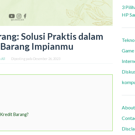
3 Pili
HP Sa
ang: Solusi Praktis dalam
Tekno
 Barang Impianmu
Game
 All
Diposting pada
Desember 26, 2023
Intern
Diskus
kompu
About
Kredit Barang?
Conta
Discl