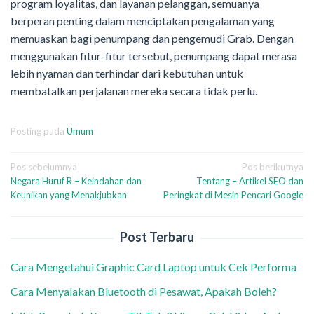
program loyalitas, dan layanan pelanggan, semuanya
berperan penting dalam menciptakan pengalaman yang
memuaskan bagi penumpang dan pengemudi Grab. Dengan
menggunakan fitur-fitur tersebut, penumpang dapat merasa
lebih nyaman dan terhindar dari kebutuhan untuk
membatalkan perjalanan mereka secara tidak perlu.
Posting pada
Umum
Navigasi
Pos sebelumnya
Pos berikutnya
Negara Huruf R – Keindahan dan
Tentang – Artikel SEO dan
pos
Keunikan yang Menakjubkan
Peringkat di Mesin Pencari Google
Post Terbaru
Cara Mengetahui Graphic Card Laptop untuk Cek Performa
Cara Menyalakan Bluetooth di Pesawat, Apakah Boleh?