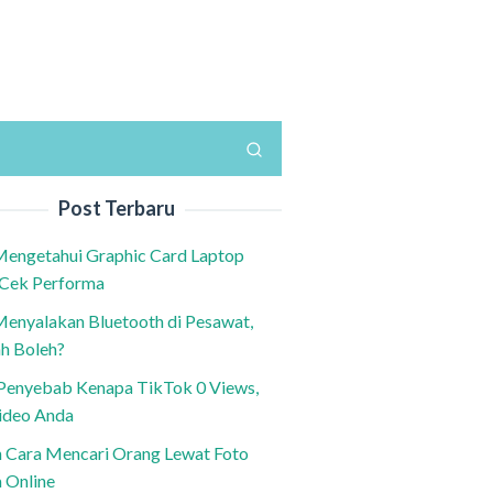
Post Terbaru
Mengetahui Graphic Card Laptop
 Cek Performa
Menyalakan Bluetooth di Pesawat,
h Boleh?
h Penyebab Kenapa TikTok 0 Views,
ideo Anda
n Cara Mencari Orang Lewat Foto
a Online