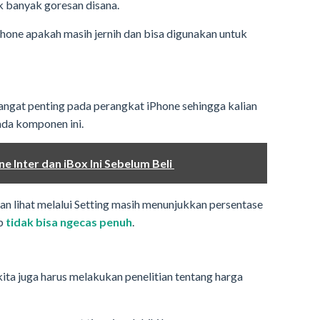
k banyak goresan disana.
hone apakah masih jernih dan bisa digunakan untuk
ngat penting pada perangkat iPhone sehingga kalian
da komponen ini.
e Inter dan iBox Ini Sebelum Beli
ian lihat melalui Setting masih menunjukkan persentase
ab
tidak bisa ngecas penuh
.
ita juga harus melakukan penelitian tentang harga