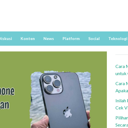
iskusi
Konten
News
Platform
Social
Teknologi
Cara 
untuk
Cara 
Apaka
Inila
Cek V
Piliha
Secar