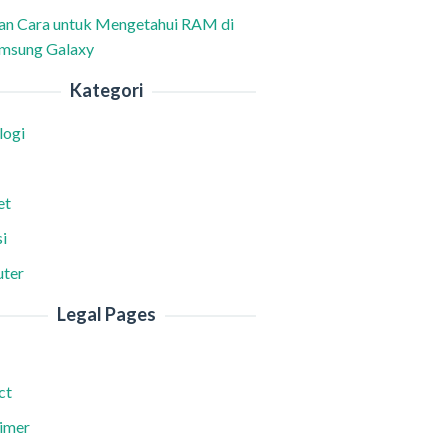
han Cara untuk Mengetahui RAM di
msung Galaxy
Kategori
logi
et
i
ter
Legal Pages
ct
aimer