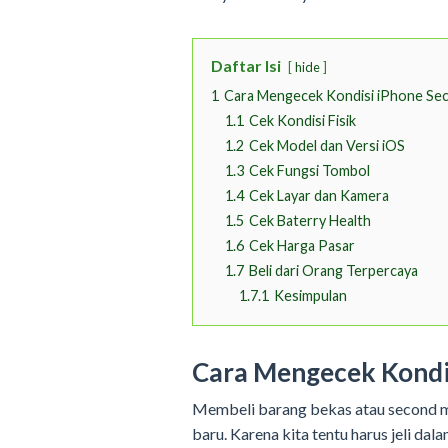
Daftar Isi
hide
1
Cara Mengecek Kondisi iPhone Se
1.1
Cek Kondisi Fisik
1.2
Cek Model dan Versi iOS
1.3
Cek Fungsi Tombol
1.4
Cek Layar dan Kamera
1.5
Cek Baterry Health
1.6
Cek Harga Pasar
1.7
Beli dari Orang Terpercaya
1.7.1
Kesimpulan
Cara Mengecek Kondi
Membeli barang bekas atau second m
baru. Karena kita tentu harus jeli d