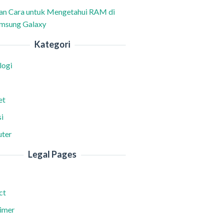
han Cara untuk Mengetahui RAM di
msung Galaxy
Kategori
logi
et
i
ter
Legal Pages
ct
aimer