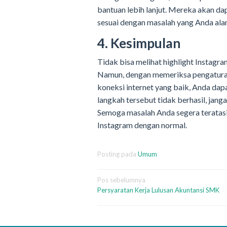
bantuan lebih lanjut. Mereka akan da
sesuai dengan masalah yang Anda ala
4. Kesimpulan
Tidak bisa melihat highlight Instagr
Namun, dengan memeriksa pengaturan
koneksi internet yang baik, Anda da
langkah tersebut tidak berhasil, jan
Semoga masalah Anda segera teratasi
Instagram dengan normal.
Posting pada
Umum
Navigasi
Pos sebelumnya
Persyaratan Kerja Lulusan Akuntansi SMK
pos