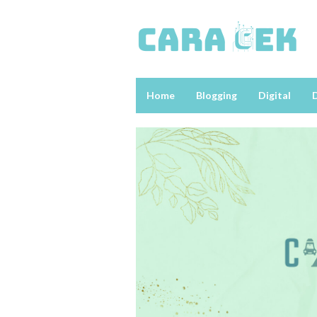
Loncat
ke
konten
Home
Blogging
Digital
D