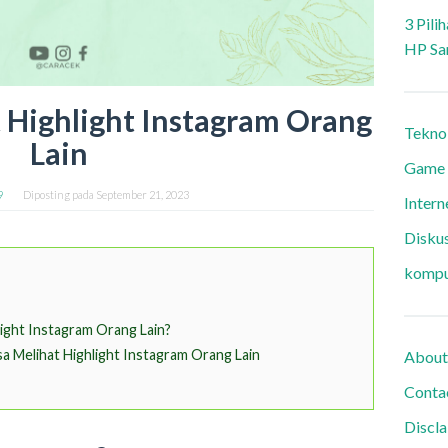
3 Pili
HP Sa
t Highlight Instagram Orang
Tekno
Lain
Game
9
Diposting pada
September 21, 2023
Intern
Diskus
kompu
light Instagram Orang Lain?
sa Melihat Highlight Instagram Orang Lain
About
Conta
Discl