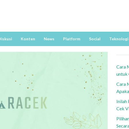
iskusi
Konten
News
Platform
Social
Teknologi
Cara 
untuk
Cara 
Apaka
Inila
Cek V
Piliha
Secar