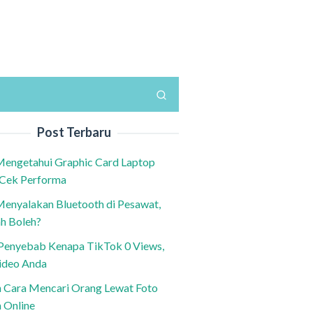
Post Terbaru
Mengetahui Graphic Card Laptop
 Cek Performa
Menyalakan Bluetooth di Pesawat,
h Boleh?
h Penyebab Kenapa TikTok 0 Views,
ideo Anda
n Cara Mencari Orang Lewat Foto
a Online