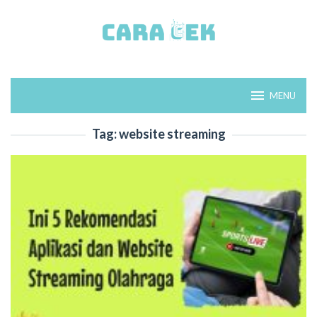
Loncat
ke
konten
MENU
Tag:
website streaming