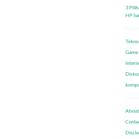
3 Pili
HP Sa
Tekno
Game
Intern
Diskus
kompu
About
Conta
Discl