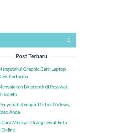
Post Terbaru
Mengetahui Graphic Card Laptop
 Cek Performa
Menyalakan Bluetooth di Pesawat,
h Boleh?
h Penyebab Kenapa TikTok 0 Views,
ideo Anda
n Cara Mencari Orang Lewat Foto
a Online