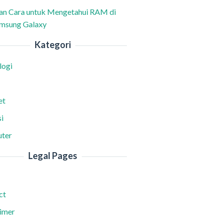
han Cara untuk Mengetahui RAM di
msung Galaxy
Kategori
logi
et
i
ter
Legal Pages
ct
aimer