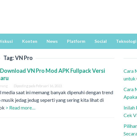
iskusi
Konten
News
Platform
Social
Teknologi
Tag:
VN Pro
 Download VN Pro Mod APK Fullpack Versi
Cara 
baru
untuk
anang
Diposting pada
Februari 16, 2023
Cara 
l media saat ini memang banyak dipenuhi dengan trend
Apaka
 musik jedag jedug seperti yang sering kita lihat di
ok
> Read more…
Inila
Cek V
Piliha
Secar