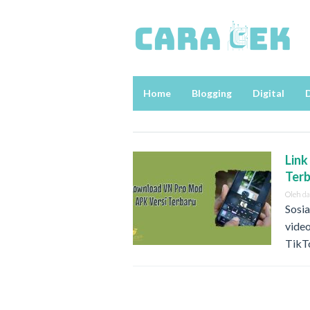
Loncat
ke
konten
Home
Blogging
Digital
D
Link
Ter
Oleh
d
Sosia
video
TikT