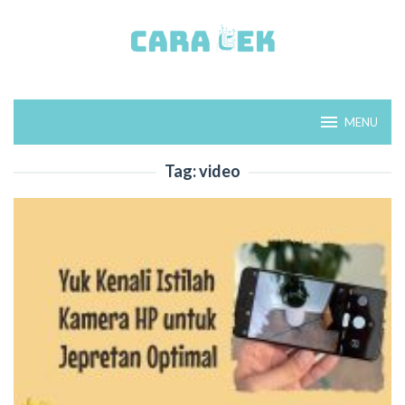
Loncat
ke
konten
MENU
Tag:
video