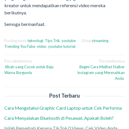
kreator untuk mendapatkan referensi video mereka
berikutnya.
Semoga bermanfaat.
Posting pada
teknologi
,
Tips Trik
,
youtube
Ditag
streaming
,
Trending YouTube
,
video
,
youtube tutorial
Navigasi
Pos sebelumnya
Pos berikutnya
Jilbab yang Cocok untuk Baju
Begini Cara Melihat Stalker
pos
Warna Burgundy
Instagram yang Meresahkan
Anda
Post Terbaru
Cara Mengetahui Graphic Card Laptop untuk Cek Performa
Cara Menyalakan Bluetooth di Pesawat, Apakah Boleh?
Inilah Penyebab Kenapa TikTok 0 Views, Cek Video Anda