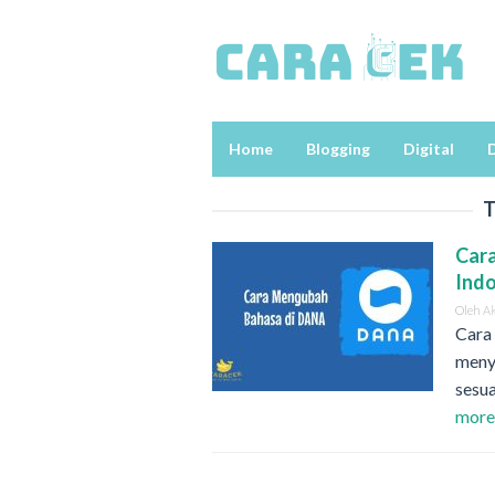
Loncat
ke
konten
Home
Blogging
Digital
D
T
Car
Ind
Oleh
A
Cara
meny
sesua
mor