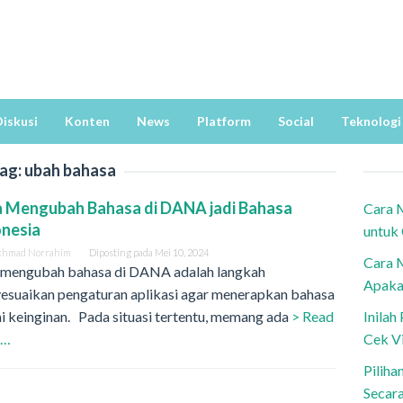
iskusi
Konten
News
Platform
Social
Teknologi
ag:
ubah bahasa
a Mengubah Bahasa di DANA jadi Bahasa
Cara 
onesia
untuk
khmad Norrahim
Diposting pada
Mei 10, 2024
Cara 
 mengubah bahasa di DANA adalah langkah
Apaka
esuaikan pengaturan aplikasi agar menerapkan bahasa
i keinginan. Pada situasi tertentu, memang ada
> Read
Inila
e…
Cek V
Piliha
Secar