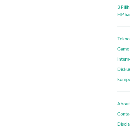
3 Pili
HP Sa
Tekno
Game
Intern
Diskus
kompu
About
Conta
Discl