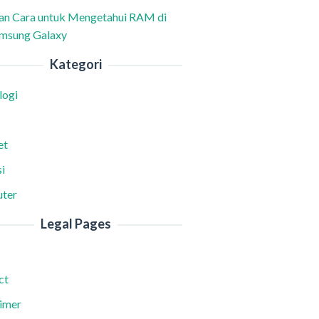
han Cara untuk Mengetahui RAM di
msung Galaxy
Kategori
logi
et
i
ter
Legal Pages
ct
aimer