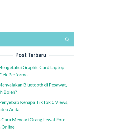
Post Terbaru
Mengetahui Graphic Card Laptop
 Cek Performa
Menyalakan Bluetooth di Pesawat,
h Boleh?
h Penyebab Kenapa TikTok 0 Views,
ideo Anda
n Cara Mencari Orang Lewat Foto
a Online