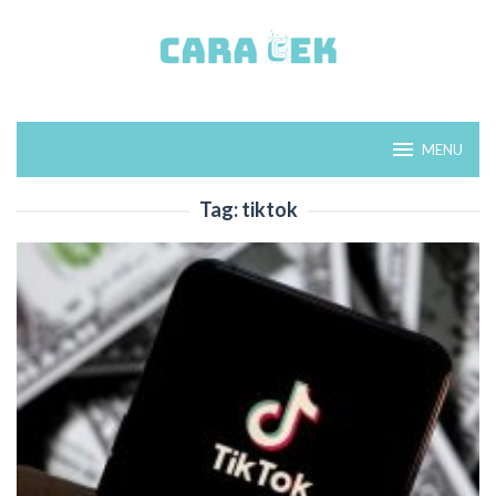
Loncat
ke
konten
MENU
Tag:
tiktok