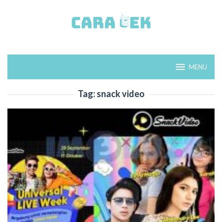
Loncat
ke
konten
MENU
Tag:
snack video