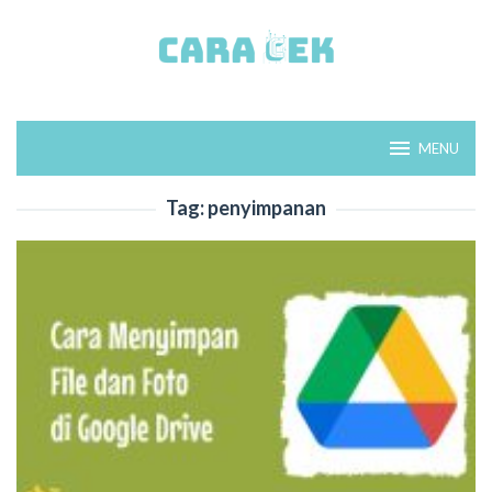
Loncat
ke
konten
MENU
Tag:
penyimpanan