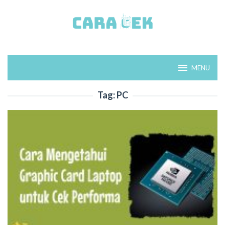
Loncat
ke
konten
MENU
Tag:
PC