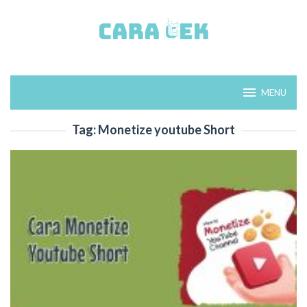
Loncat
ke
konten
MENU
Tag:
Monetize youtube Short