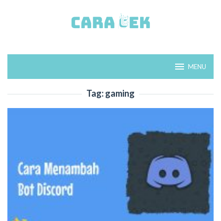
Loncat
ke
konten
MENU
Tag:
gaming