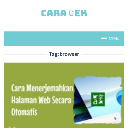
Loncat
ke
konten
MENU
Tag:
browser