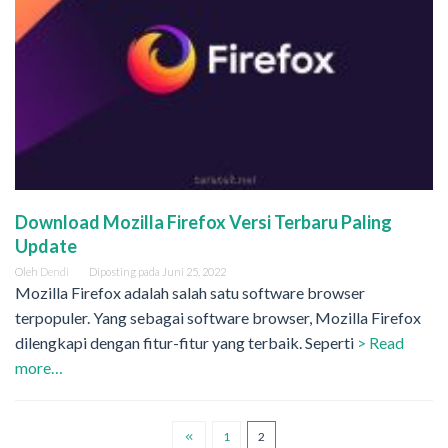
Download Mozilla Firefox Versi Terbaru Paling
Update
Oleh
Dendi
Diposting pada
Juni 25, 2022
Mozilla Firefox adalah salah satu software browser
terpopuler. Yang sebagai software browser, Mozilla Firefox
dilengkapi dengan fitur-fitur yang terbaik. Seperti
> Read
more…
1
2