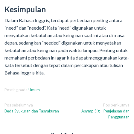
Kesimpulan
Dalam Bahasa Inggris, terdapat perbedaan penting antara
“need” dan “needed”. Kata “need” digunakan untuk
menyatakan kebutuhan atau keinginan saat ini atau di masa
depan, sedangkan “needed” digunakan untuk menyatakan
kebutuhan atau keinginan pada waktu lampau. Penting untuk
memahami perbedaan ini agar kita dapat menggunakan kata-
kata tersebut dengan tepat dalam percakapan atau tulisan
Bahasa Inggris kita.
Posting pada
Umum
Navigasi
Pos sebelumnya
Pos berikutnya
Beda Syukuran dan Tasyakuran
Asymp Sig – Penjelasan dan
pos
Penggunaan