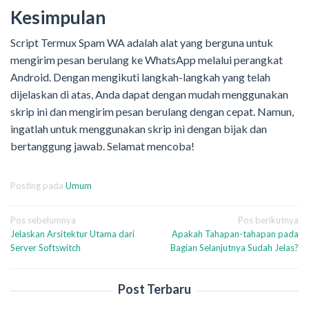
Kesimpulan
Script Termux Spam WA adalah alat yang berguna untuk
mengirim pesan berulang ke WhatsApp melalui perangkat
Android. Dengan mengikuti langkah-langkah yang telah
dijelaskan di atas, Anda dapat dengan mudah menggunakan
skrip ini dan mengirim pesan berulang dengan cepat. Namun,
ingatlah untuk menggunakan skrip ini dengan bijak dan
bertanggung jawab. Selamat mencoba!
Posting pada
Umum
Navigasi
Pos sebelumnya
Pos berikutnya
Jelaskan Arsitektur Utama dari
Apakah Tahapan-tahapan pada
pos
Server Softswitch
Bagian Selanjutnya Sudah Jelas?
Post Terbaru