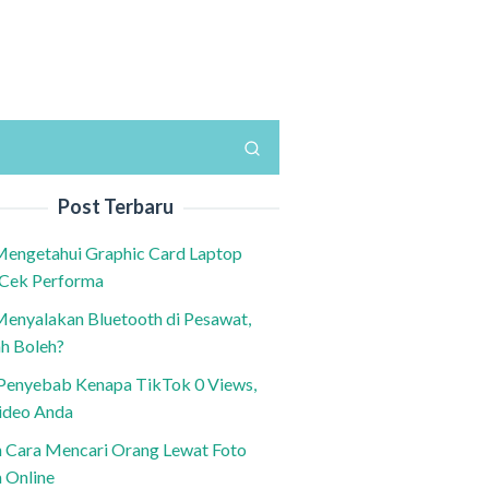
Post Terbaru
Mengetahui Graphic Card Laptop
 Cek Performa
Menyalakan Bluetooth di Pesawat,
h Boleh?
h Penyebab Kenapa TikTok 0 Views,
ideo Anda
n Cara Mencari Orang Lewat Foto
a Online