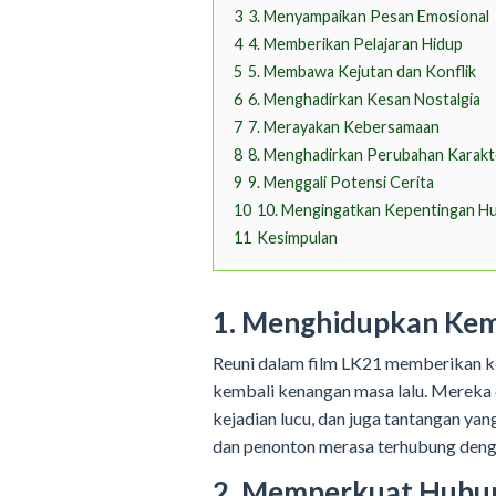
3
3. Menyampaikan Pesan Emosional
4
4. Memberikan Pelajaran Hidup
5
5. Membawa Kejutan dan Konflik
6
6. Menghadirkan Kesan Nostalgia
7
7. Merayakan Kebersamaan
8
8. Menghadirkan Perubahan Karakt
9
9. Menggali Potensi Cerita
10
10. Mengingatkan Kepentingan Hu
11
Kesimpulan
1. Menghidupkan Kem
Reuni dalam film LK21 memberikan k
kembali kenangan masa lalu. Merek
kejadian lucu, dan juga tantangan ya
dan penonton merasa terhubung denga
2. Memperkuat Hubu