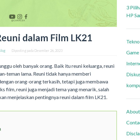
3 Pili
HP Sa
Reuni dalam Film LK21
Tekno
Blog
Diposting pada
Desember 26, 2023
Game
Intern
ggu oleh banyak orang. Baik itu reuni keluarga, reuni
man-teman lama. Reuni tidak hanya memberi
Diskus
engan orang-orang terkasih, tetapi juga membawa
kompu
s film, reuni juga menjadi tema yang menarik, salah
akan menjelaskan pentingnya reuni dalam film LK21.
About
Conta
n
Discl