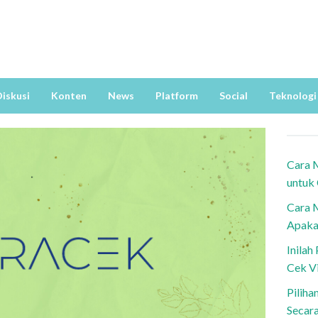
iskusi
Konten
News
Platform
Social
Teknologi
Cara 
untuk
Cara 
Apaka
Inila
Cek V
Piliha
Secar