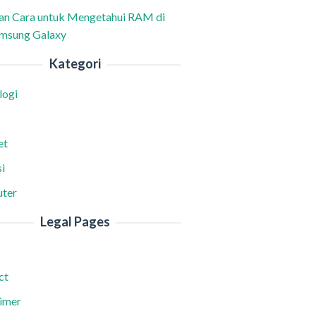
han Cara untuk Mengetahui RAM di
msung Galaxy
Kategori
logi
et
i
ter
Legal Pages
ct
aimer