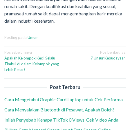
rumah sakit. Dengan kualifikasi dan keahlian yang sesuai,
pramusaji rumah sakit dapat mengembangkan karir mereka
dalam industri kesehatan.
Posting pada
Umum
Navigasi
Pos sebelumnya
Pos berikutnya
Apakah Kelompok Kecil Selalu
7 Unsur Kebudayaan
pos
Timbul di dalam Kelompok yang
Lebih Besar?
Post Terbaru
Cara Mengetahui Graphic Card Laptop untuk Cek Performa
Cara Menyalakan Bluetooth di Pesawat, Apakah Boleh?
Inilah Penyebab Kenapa TikTok 0 Views, Cek Video Anda
Pilihan Cara Mencari Orang Lewat Foto Secara Online