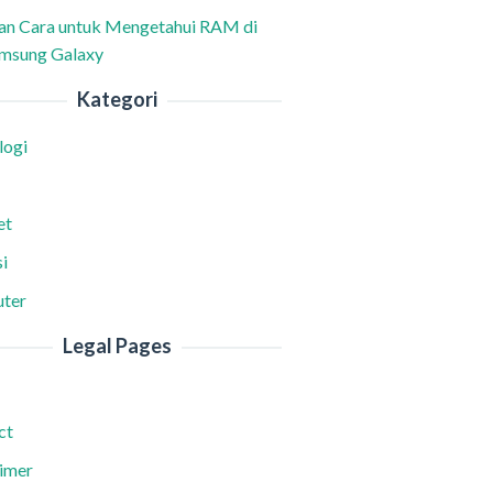
han Cara untuk Mengetahui RAM di
msung Galaxy
Kategori
logi
et
i
ter
Legal Pages
ct
aimer