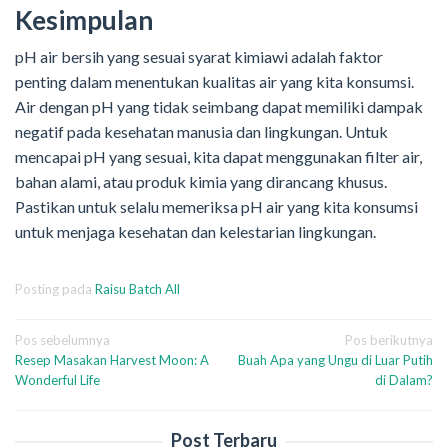
Kesimpulan
pH air bersih yang sesuai syarat kimiawi adalah faktor
penting dalam menentukan kualitas air yang kita konsumsi.
Air dengan pH yang tidak seimbang dapat memiliki dampak
negatif pada kesehatan manusia dan lingkungan. Untuk
mencapai pH yang sesuai, kita dapat menggunakan filter air,
bahan alami, atau produk kimia yang dirancang khusus.
Pastikan untuk selalu memeriksa pH air yang kita konsumsi
untuk menjaga kesehatan dan kelestarian lingkungan.
Posting pada
Raisu Batch All
Navigasi
Pos sebelumnya
Pos berikutnya
Resep Masakan Harvest Moon: A
Buah Apa yang Ungu di Luar Putih
pos
Wonderful Life
di Dalam?
Post Terbaru