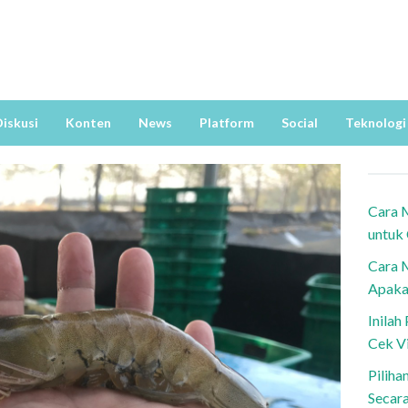
iskusi
Konten
News
Platform
Social
Teknologi
Cara 
untuk
Cara 
Apaka
Inila
Cek V
Piliha
Secar