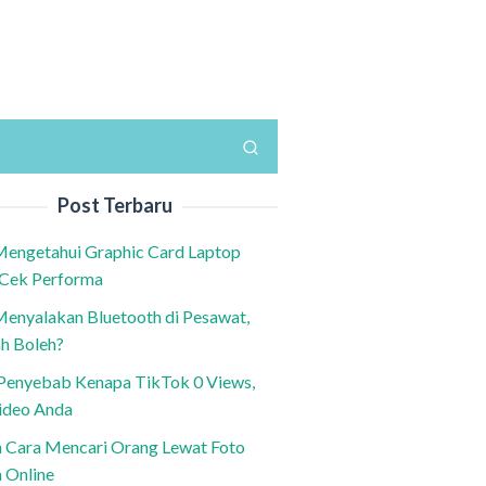
Post Terbaru
Mengetahui Graphic Card Laptop
 Cek Performa
Menyalakan Bluetooth di Pesawat,
h Boleh?
h Penyebab Kenapa TikTok 0 Views,
ideo Anda
n Cara Mencari Orang Lewat Foto
a Online