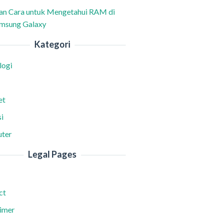
han Cara untuk Mengetahui RAM di
msung Galaxy
Kategori
logi
et
i
ter
Legal Pages
ct
aimer