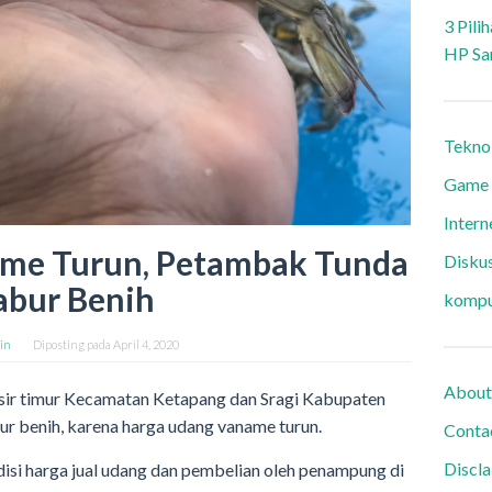
3 Pili
HP Sa
Tekno
Game
Intern
me Turun, Petambak Tunda
Diskus
abur Benih
kompu
in
Diposting pada
April 4, 2020
About
isir timur Kecamatan Ketapang dan Sragi Kabupaten
r benih, karena harga udang vaname turun.
Conta
Discl
si harga jual udang dan pembelian oleh penampung di