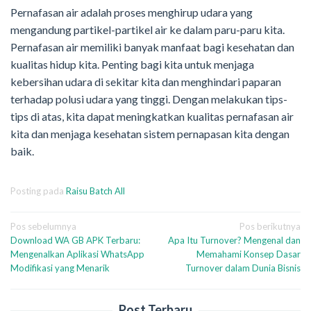
Pernafasan air adalah proses menghirup udara yang
mengandung partikel-partikel air ke dalam paru-paru kita.
Pernafasan air memiliki banyak manfaat bagi kesehatan dan
kualitas hidup kita. Penting bagi kita untuk menjaga
kebersihan udara di sekitar kita dan menghindari paparan
terhadap polusi udara yang tinggi. Dengan melakukan tips-
tips di atas, kita dapat meningkatkan kualitas pernafasan air
kita dan menjaga kesehatan sistem pernapasan kita dengan
baik.
Posting pada
Raisu Batch All
Navigasi
Pos sebelumnya
Pos berikutnya
Download WA GB APK Terbaru:
Apa Itu Turnover? Mengenal dan
pos
Mengenalkan Aplikasi WhatsApp
Memahami Konsep Dasar
Modifikasi yang Menarik
Turnover dalam Dunia Bisnis
Post Terbaru