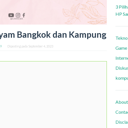
3 Pili
HP Sa
Ayam Bangkok dan Kampung
Tekno
99
Diposting pada
September 4, 2023
Game
Intern
Diskus
kompu
About
Conta
Discl