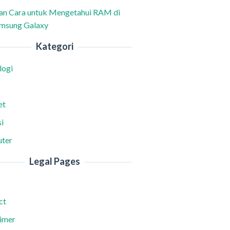
han Cara untuk Mengetahui RAM di
msung Galaxy
Kategori
logi
et
i
ter
Legal Pages
ct
aimer