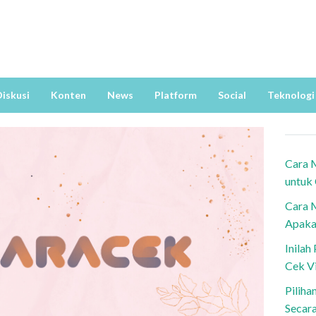
iskusi
Konten
News
Platform
Social
Teknologi
Cara 
untuk
Cara 
Apaka
Inila
Cek V
Piliha
Secar