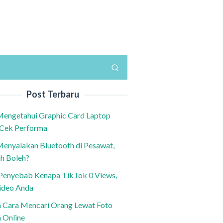
Post Terbaru
Mengetahui Graphic Card Laptop
 Cek Performa
Menyalakan Bluetooth di Pesawat,
h Boleh?
h Penyebab Kenapa TikTok 0 Views,
ideo Anda
n Cara Mencari Orang Lewat Foto
a Online