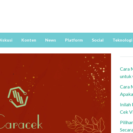
iskusi
Konten
News
Platform
Social
Teknologi
Cara 
untuk
Cara 
Apaka
Inila
Cek V
Piliha
Secar