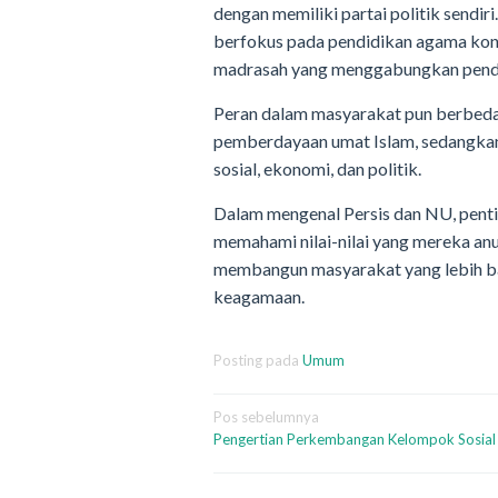
dengan memiliki partai politik sendir
berfokus pada pendidikan agama kons
madrasah yang menggabungkan pend
Peran dalam masyarakat pun berbeda,
pemberdayaan umat Islam, sedangkan 
sosial, ekonomi, dan politik.
Dalam mengenal Persis dan NU, penti
memahami nilai-nilai yang mereka an
membangun masyarakat yang lebih baik
keagamaan.
Posting pada
Umum
Navigasi
Pos sebelumnya
Pengertian Perkembangan Kelompok Sosial
pos