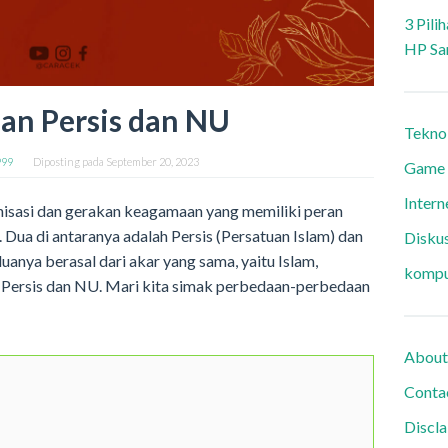
3 Pili
HP Sa
an Persis dan NU
Tekno
999
Diposting pada
September 20, 2023
Game
Intern
anisasi dan gerakan keagamaan yang memiliki peran
Dua di antaranya adalah Persis (Persatuan Islam) dan
Diskus
nya berasal dari akar yang sama, yaitu Islam,
kompu
a Persis dan NU. Mari kita simak perbedaan-perbedaan
About
Conta
Discl