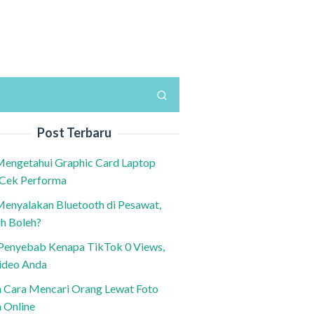
Post Terbaru
Mengetahui Graphic Card Laptop
 Cek Performa
Menyalakan Bluetooth di Pesawat,
h Boleh?
h Penyebab Kenapa TikTok 0 Views,
ideo Anda
n Cara Mencari Orang Lewat Foto
a Online