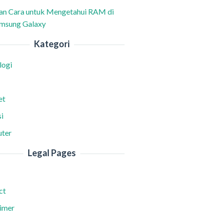
han Cara untuk Mengetahui RAM di
msung Galaxy
Kategori
logi
et
i
ter
Legal Pages
ct
aimer