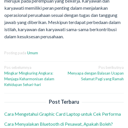
merujuk pada perempuan yang bekerja. Karyawan dan
karyawati memiliki peran penting dalam menjalankan
operasional perusahaan sesuai dengan tugas dan tanggung
jawab yang diberikan. Meskipun terdapat perbedaan dalam
istilah, karyawan dan karyawati sama-sama berkontribusi
dalam kesuksesan perusahaan.
Posting pada
Umum
Navigasi
Pos sebelumnya
Pos berikutnya
Mingkar Mingkuring Angkara:
Menyapa dengan Balasan Ucapan
pos
Menjaga Keharmonisan dalam
Selamat Pagi yang Ramah
Kehidupan Sehari-hari
Post Terbaru
Cara Mengetahui Graphic Card Laptop untuk Cek Performa
Cara Menyalakan Bluetooth di Pesawat, Apakah Boleh?