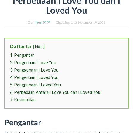
Perbedaan I Love You dan I
Loved You
Oleh
Igun 9999
Diposting pada
September 19, 2023
Daftar Isi
hide
1
Pengantar
2
Pengertian I Love You
3
Penggunaan I Love You
4
Pengertian I Loved You
5
Penggunaan I Loved You
6
Perbedaan Antara I Love You dan I Loved You
7
Kesimpulan
Pengantar