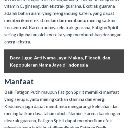
vitamin C, ginseng, dan ekstrak guarana. Ekstrak guarana
adalah bahan alami yang mengandung kafein, yang dapat
memberikan efek stimulan dan membantu meningkatkan
konsentrasi. Karena adanya ekstrak guarana, Fatigon Spirit
sering digunakan oleh mereka yang membutuhkan dorongan
energi ekstra.
Baca Juga:
Arti Nama Jaya: Makna, Filosofi, dan
Kepopuleran Nama Jaya di Indonesia
Manfaat
Baik Fatigon Putih maupun Fatigon Spirit memiliki manfaat
yang serupa, yaitu meningkatkan stamina dan energi.
Keduanya juga dapat membantu mengurangi kelelahan dan
meningkatkan daya tahan tubuh. Namun, karena kandungan
ekstrak guarana, Fatigon Spirit dapat memberikan efek
stimulan yang lebih kuat dibandingkan Fatigon Putih.