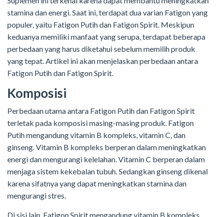
Suplemen ini terkenal karena dapat membantu meningkatkan
stamina dan energi. Saat ini, terdapat dua varian Fatigon yang
populer, yaitu Fatigon Putih dan Fatigon Spirit. Meskipun
keduanya memiliki manfaat yang serupa, terdapat beberapa
perbedaan yang harus diketahui sebelum memilih produk
yang tepat. Artikel ini akan menjelaskan perbedaan antara
Fatigon Putih dan Fatigon Spirit.
Komposisi
Perbedaan utama antara Fatigon Putih dan Fatigon Spirit
terletak pada komposisi masing-masing produk. Fatigon
Putih mengandung vitamin B kompleks, vitamin C, dan
ginseng. Vitamin B kompleks berperan dalam meningkatkan
energi dan mengurangi kelelahan. Vitamin C berperan dalam
menjaga sistem kekebalan tubuh. Sedangkan ginseng dikenal
karena sifatnya yang dapat meningkatkan stamina dan
mengurangi stres.
Di sisi lain, Fatigon Spirit mengandung vitamin B kompleks,