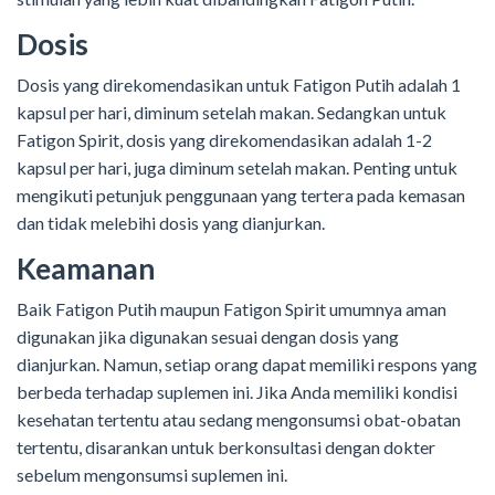
Dosis
Dosis yang direkomendasikan untuk Fatigon Putih adalah 1
kapsul per hari, diminum setelah makan. Sedangkan untuk
Fatigon Spirit, dosis yang direkomendasikan adalah 1-2
kapsul per hari, juga diminum setelah makan. Penting untuk
mengikuti petunjuk penggunaan yang tertera pada kemasan
dan tidak melebihi dosis yang dianjurkan.
Keamanan
Baik Fatigon Putih maupun Fatigon Spirit umumnya aman
digunakan jika digunakan sesuai dengan dosis yang
dianjurkan. Namun, setiap orang dapat memiliki respons yang
berbeda terhadap suplemen ini. Jika Anda memiliki kondisi
kesehatan tertentu atau sedang mengonsumsi obat-obatan
tertentu, disarankan untuk berkonsultasi dengan dokter
sebelum mengonsumsi suplemen ini.