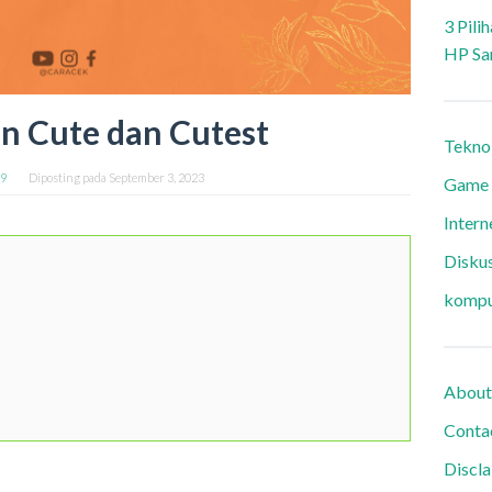
3 Pili
HP Sa
n Cute dan Cutest
Tekno
99
Diposting pada
September 3, 2023
Game
Intern
Diskus
kompu
About
Conta
Discl