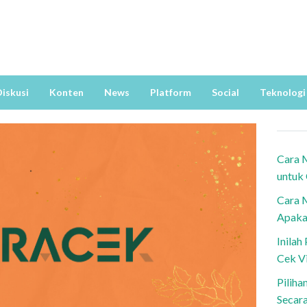
iskusi
Konten
News
Platform
Social
Teknologi
Cara 
untuk
Cara 
Apaka
Inila
Cek V
Piliha
Secar