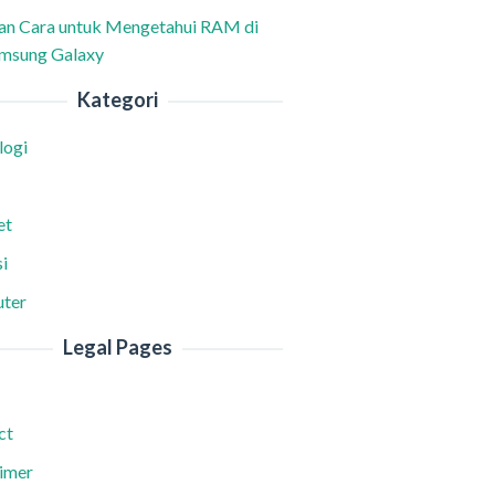
han Cara untuk Mengetahui RAM di
msung Galaxy
Kategori
logi
et
i
ter
Legal Pages
ct
aimer