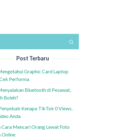
Post Terbaru
Mengetahui Graphic Card Laptop
 Cek Performa
Menyalakan Bluetooth di Pesawat,
h Boleh?
h Penyebab Kenapa TikTok 0 Views,
ideo Anda
n Cara Mencari Orang Lewat Foto
a Online