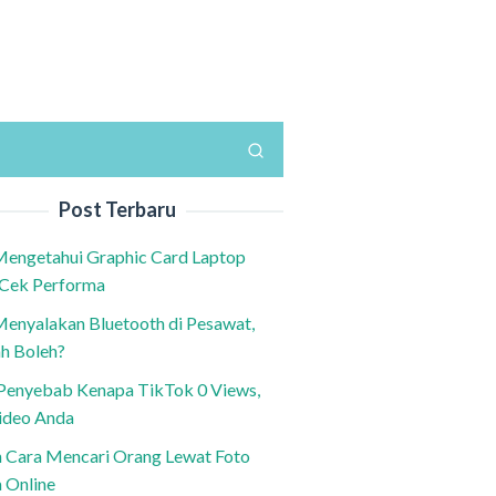
Post Terbaru
Mengetahui Graphic Card Laptop
 Cek Performa
Menyalakan Bluetooth di Pesawat,
h Boleh?
h Penyebab Kenapa TikTok 0 Views,
ideo Anda
n Cara Mencari Orang Lewat Foto
a Online