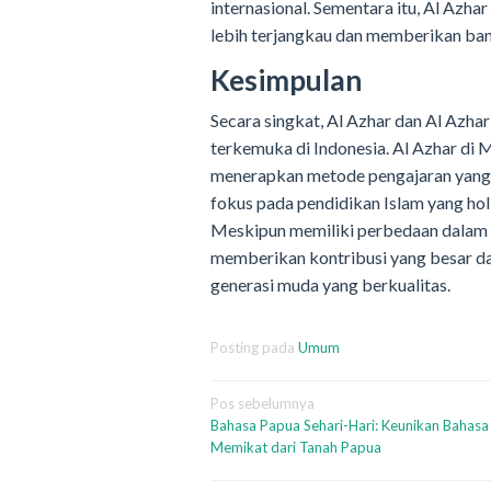
internasional. Sementara itu, Al Azha
lebih terjangkau dan memberikan ba
Kesimpulan
Secara singkat, Al Azhar dan Al Azha
terkemuka di Indonesia. Al Azhar di M
menerapkan metode pengajaran yang tr
fokus pada pendidikan Islam yang ho
Meskipun memiliki perbedaan dalam 
memberikan kontribusi yang besar da
generasi muda yang berkualitas.
Posting pada
Umum
Navigasi
Pos sebelumnya
Bahasa Papua Sehari-Hari: Keunikan Bahasa
pos
Memikat dari Tanah Papua