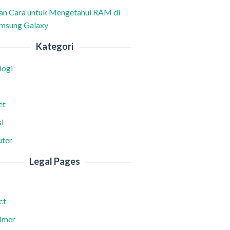
han Cara untuk Mengetahui RAM di
msung Galaxy
Kategori
logi
et
i
ter
Legal Pages
ct
aimer