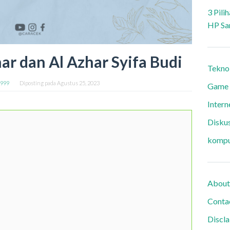
3 Pili
HP Sa
ar dan Al Azhar Syifa Budi
Tekno
9999
Diposting pada
Agustus 25, 2023
Game
Intern
Diskus
kompu
About
Conta
Discl