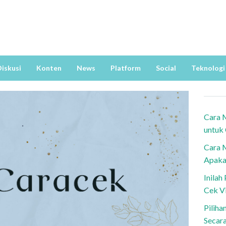
iskusi
Konten
News
Platform
Social
Teknologi
Cara 
untuk
Cara 
Apaka
Inila
Cek V
Piliha
Secar