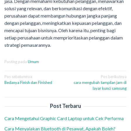
jasa. Dengan memahami kebutuhan pelanggan, menawarkan
solusi yang relevan, dan berkomunikasi dengan efektif,
perusahaan dapat membangun hubungan jangka panjang
dengan pelanggan, meningkatkan kepuasan pelanggan, dan
mencapai tujuan bisnisnya. Oleh karena itu, penting bagi
setiap perusahaan untuk memprioritaskan pelanggan dalam
strategi pemasarannya.
Posting pada
Umum
Navigasi
Pos sebelumnya
Pos berikutnya
Bedanya Finish dan Finished
cara mengubah tampilan jam di
pos
layar kunci samsung
Post Terbaru
Cara Mengetahui Graphic Card Laptop untuk Cek Performa
Cara Menyalakan Bluetooth di Pesawat, Apakah Boleh?