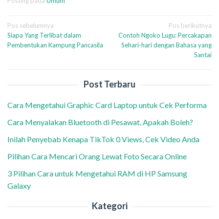
Posting pada
Umum
Navigasi
Pos sebelumnya
Pos berikutnya
Siapa Yang Terlibat dalam
Contoh Ngoko Lugu: Percakapan
pos
Pembentukan Kampung Pancasila
Sehari-hari dengan Bahasa yang
Santai
Post Terbaru
Cara Mengetahui Graphic Card Laptop untuk Cek Performa
Cara Menyalakan Bluetooth di Pesawat, Apakah Boleh?
Inilah Penyebab Kenapa TikTok 0 Views, Cek Video Anda
Pilihan Cara Mencari Orang Lewat Foto Secara Online
3 Pilihan Cara untuk Mengetahui RAM di HP Samsung
Galaxy
Kategori