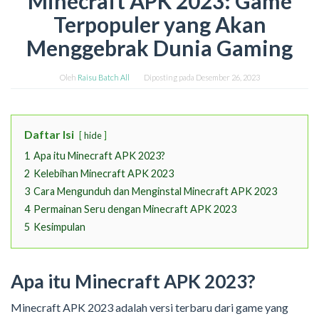
Minecraft APK 2023: Game
Terpopuler yang Akan
Menggebrak Dunia Gaming
Oleh
Raisu Batch All
Diposting pada
Desember 26, 2023
Daftar Isi
hide
1
Apa itu Minecraft APK 2023?
2
Kelebihan Minecraft APK 2023
3
Cara Mengunduh dan Menginstal Minecraft APK 2023
4
Permainan Seru dengan Minecraft APK 2023
5
Kesimpulan
Apa itu Minecraft APK 2023?
Minecraft APK 2023 adalah versi terbaru dari game yang