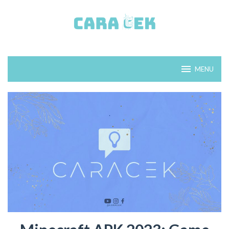
Loncat
ke
konten
MENU