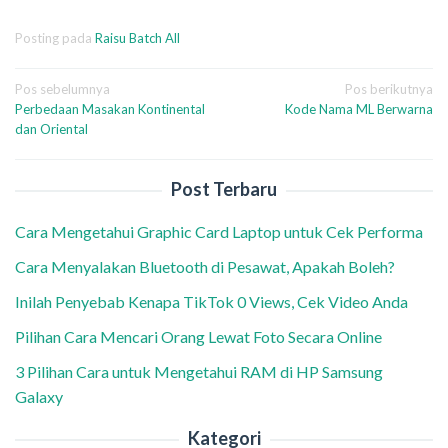
Posting pada
Raisu Batch All
Navigasi
Pos sebelumnya
Pos berikutnya
Perbedaan Masakan Kontinental
Kode Nama ML Berwarna
pos
dan Oriental
Post Terbaru
Cara Mengetahui Graphic Card Laptop untuk Cek Performa
Cara Menyalakan Bluetooth di Pesawat, Apakah Boleh?
Inilah Penyebab Kenapa TikTok 0 Views, Cek Video Anda
Pilihan Cara Mencari Orang Lewat Foto Secara Online
3 Pilihan Cara untuk Mengetahui RAM di HP Samsung
Galaxy
Kategori