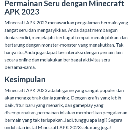
Permainan Seru dengan Minecraft
APK 2023
Minecraft APK 2023 menawarkan pengalaman bermain yang
sangat seru dan mengasyikkan. Anda dapat membangun
dunia sendiri, menjelajahi berbagai tempat menakjubkan, dan
bertarung dengan monster-monster yang menakutkan. Tak
hanya itu, Anda juga dapat berinteraksi dengan pemain lain
secara online dan melakukan berbagai aktivitas seru
bersama-sama.
Kesimpulan
Minecraft APK 2023 adalah game yang sangat populer dan
akan menggebrak dunia gaming. Dengan grafis yang lebih
baik, fitur baru yang menarik, dan gameplay yang
disempurnakan, permainan ini akan memberikan pengalaman
bermain yang tak terlupakan. Jadi, tunggu apa lagi? Segera
unduh dan instal Minecraft APK 2023 sekarang juga!