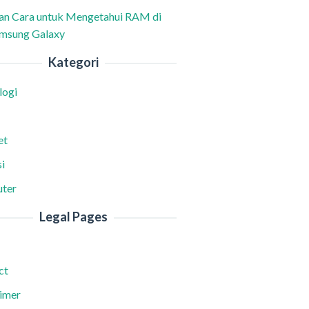
han Cara untuk Mengetahui RAM di
msung Galaxy
Kategori
logi
et
i
ter
Legal Pages
ct
aimer