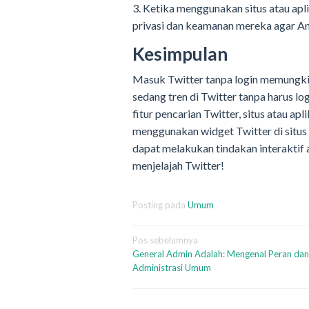
3. Ketika menggunakan situs atau apl
privasi dan keamanan mereka agar An
Kesimpulan
Masuk Twitter tanpa login memungkin
sedang tren di Twitter tanpa harus 
fitur pencarian Twitter, situs atau ap
menggunakan widget Twitter di situs
dapat melakukan tindakan interaktif 
menjelajah Twitter!
Posting pada
Umum
Navigasi
Pos sebelumnya
General Admin Adalah: Mengenal Peran dan
pos
Administrasi Umum