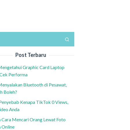
Post Terbaru
Mengetahui Graphic Card Laptop
 Cek Performa
Menyalakan Bluetooth di Pesawat,
h Boleh?
h Penyebab Kenapa TikTok 0 Views,
ideo Anda
n Cara Mencari Orang Lewat Foto
a Online