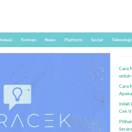
iskusi
Konten
News
Platform
Social
Teknologi
Cara 
untuk
Cara 
Apaka
Inila
Cek V
Piliha
Secar