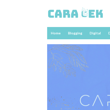
Loncat
ke
konten
Home
Blogging
Digital
D