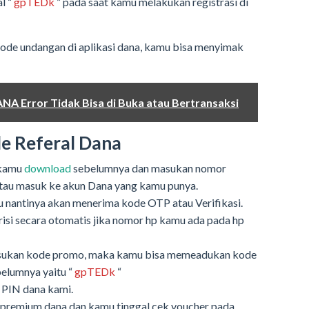
l “
gpTEDk
” pada saat kamu melakukan registrasi di
de undangan di aplikasi dana, kamu bisa menyimak
NA Error Tidak Bisa di Buka atau Bertransaksi
e Referal Dana
 kamu
download
sebelumnya dan masukan nomor
atau masuk ke akun Dana yang kamu punya.
mu nantinya akan menerima kode OTP atau Verifikasi.
risi secara otomatis jika nomor hp kamu ada pada hp
asukan kode promo, maka kamu bisa memeadukan kode
elumnya yaitu “
gpTEDk
“
g PIN dana kami.
 premium dana dan kamu tinggal cek voucher pada