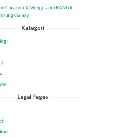
han Cara untuk Mengetahui RAM di
msung Galaxy
Kategori
logi
et
i
ter
Legal Pages
ct
aimer