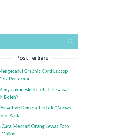
Post Terbaru
Mengetahui Graphic Card Laptop
 Cek Performa
Menyalakan Bluetooth di Pesawat,
h Boleh?
h Penyebab Kenapa TikTok 0 Views,
ideo Anda
n Cara Mencari Orang Lewat Foto
a Online