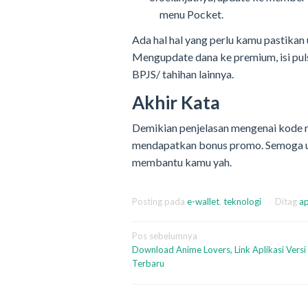
menu Pocket.
Ada hal hal yang perlu kamu pastikan
Mengupdate dana ke premium, isi puls
BPJS/ tahihan lainnya.
Akhir Kata
Demikian penjelasan mengenai kode r
mendapatkan bonus promo. Semoga ula
membantu kamu yah.
Posting pada
e-wallet
,
teknologi
Ditag
ap
Navigasi
Pos sebelumnya
Download Anime Lovers, Link Aplikasi Versi
pos
Terbaru