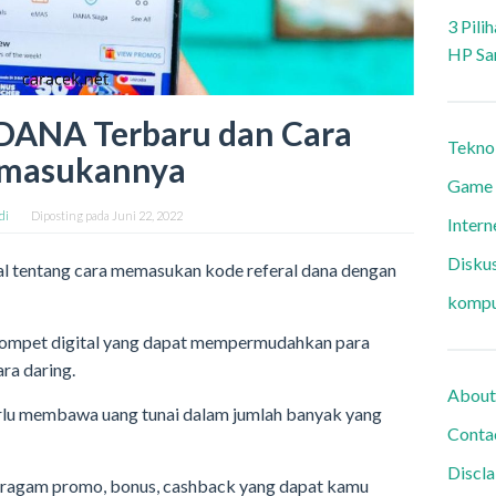
3 Pili
HP Sa
 DANA Terbaru dan Cara
Tekno
masukannya
Game
di
Diposting pada
Juni 22, 2022
Intern
Diskus
ial tentang cara memasukan kode referal dana dengan
kompu
 dompet digital yang dapat mempermudahkan para
ra daring.
About
erlu membawa uang tunai dalam jumlah banyak yang
Conta
Discl
 beragam promo, bonus, cashback yang dapat kamu