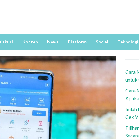
iskusi
Konten
News
Platform
Social
Teknologi
Cara 
untuk
Cara 
Apaka
Inila
Cek V
Piliha
Secar