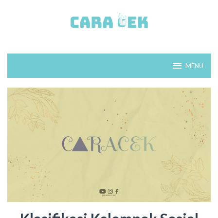
Loncat
ke
konten
MENU