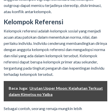
outgroup dapat memicu terjadinya stereotip, diskriminasi,
atau konflik antarkelompok.
Kelompok Referensi
Kelompok referensi adalah kelompok sosial yang menjadi
acuan atau patokan dalam menentukan norma, nilai, dan
perilaku individu. Individu cenderung membandingkan dirinya
dengan anggota kelompok referensi dan mengadopsi norma
dan nilai yang ada dalam kelompok tersebut. Kelompok
referensi dapat berupa kelompok primer atau sekunder,
tergantung pada tingkat pengaruh dan kepentingan individu
terhadap kelompok tersebut.
Baca Juga:
Urutan Upper Moon: Kejahatan Terkuat
dalam Kimetsu no Yaiba
Sebagai contoh, seorang remaja mungkin lebih