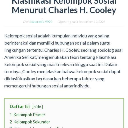
Klasifikasi Kelompok Sosial
Menurut Charles H. Cooley
Oleh
Materiedu 9999
Diposting pada
September 12, 2023
Kelompok sosial adalah kumpulan individu yang saling
berinteraksi dan memiliki hubungan sosial dalam suatu
lingkungan tertentu. Charles H. Cooley, seorang sosiolog asal
Amerika Serikat, mengemukakan teori tentang klasifikasi
kelompok sosial yang masih relevan hingga saat ini. Dalam
teorinya, Cooley menjelaskan bahwa kelompok sosial dapat
diklasifikasikan berdasarkan beberapa faktor yang
memengaruhi hubungan sosial antarindividu.
Daftar Isi
hide
1
Kelompok Primer
2
Kelompok Sekunder