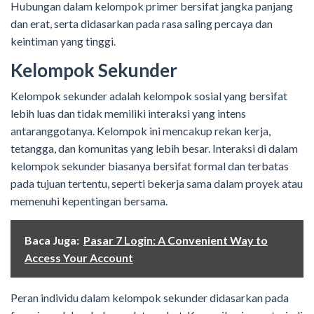
Hubungan dalam kelompok primer bersifat jangka panjang
dan erat, serta didasarkan pada rasa saling percaya dan
keintiman yang tinggi.
Kelompok Sekunder
Kelompok sekunder adalah kelompok sosial yang bersifat
lebih luas dan tidak memiliki interaksi yang intens
antaranggotanya. Kelompok ini mencakup rekan kerja,
tetangga, dan komunitas yang lebih besar. Interaksi di dalam
kelompok sekunder biasanya bersifat formal dan terbatas
pada tujuan tertentu, seperti bekerja sama dalam proyek atau
memenuhi kepentingan bersama.
Baca Juga:
Pasar 7 Login: A Convenient Way to
Access Your Account
Peran individu dalam kelompok sekunder didasarkan pada