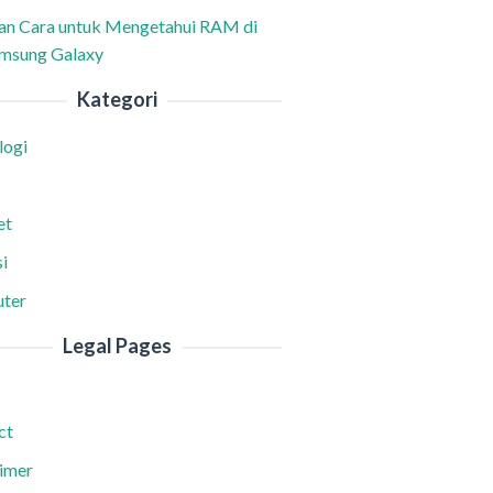
han Cara untuk Mengetahui RAM di
msung Galaxy
Kategori
logi
et
i
ter
Legal Pages
ct
aimer