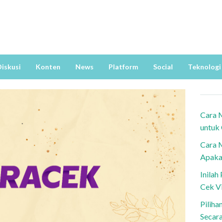
iskusi
Konten
News
Platform
Social
Teknologi
Cara 
untuk
Cara 
Apaka
Inila
Cek V
Piliha
Secar