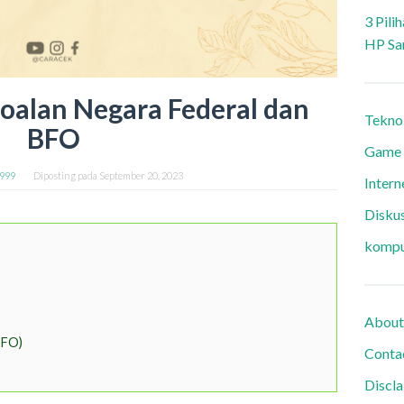
3 Pili
HP Sa
oalan Negara Federal dan
Tekno
BFO
Game
9999
Diposting pada
September 20, 2023
Intern
Diskus
kompu
About
BFO)
Conta
Discl