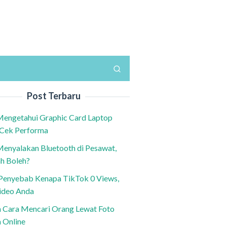
Post Terbaru
Mengetahui Graphic Card Laptop
 Cek Performa
Menyalakan Bluetooth di Pesawat,
h Boleh?
h Penyebab Kenapa TikTok 0 Views,
ideo Anda
n Cara Mencari Orang Lewat Foto
a Online