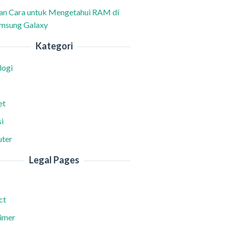
han Cara untuk Mengetahui RAM di
msung Galaxy
Kategori
logi
et
i
ter
Legal Pages
ct
aimer