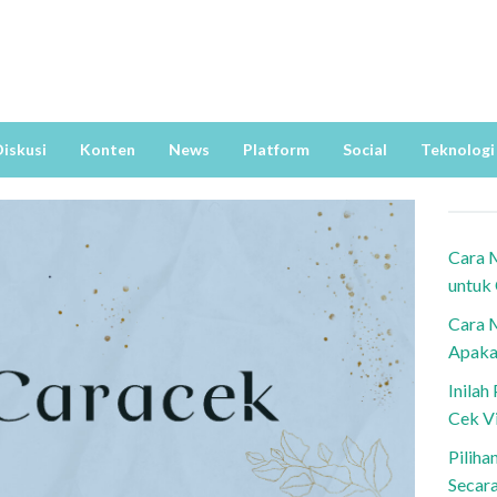
iskusi
Konten
News
Platform
Social
Teknologi
Cara 
untuk
Cara 
Apaka
Inila
Cek V
Piliha
Secar