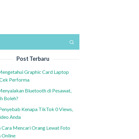
Post Terbaru
Mengetahui Graphic Card Laptop
 Cek Performa
Menyalakan Bluetooth di Pesawat,
h Boleh?
h Penyebab Kenapa TikTok 0 Views,
ideo Anda
n Cara Mencari Orang Lewat Foto
a Online