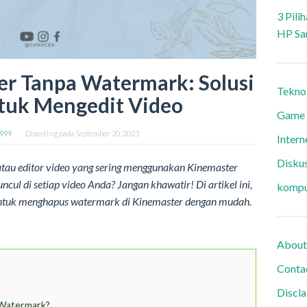
3 Pili
HP Sa
er Tanpa Watermark: Solusi
Tekno
tuk Mengedit Video
Game
9999
Diposting pada
September 20, 2023
Intern
Diskus
tau editor video yang sering menggunakan Kinemaster
cul di setiap video Anda? Jangan khawatir! Di artikel ini,
kompu
ntuk menghapus watermark di Kinemaster dengan mudah.
About
Conta
Discl
 Watermark?