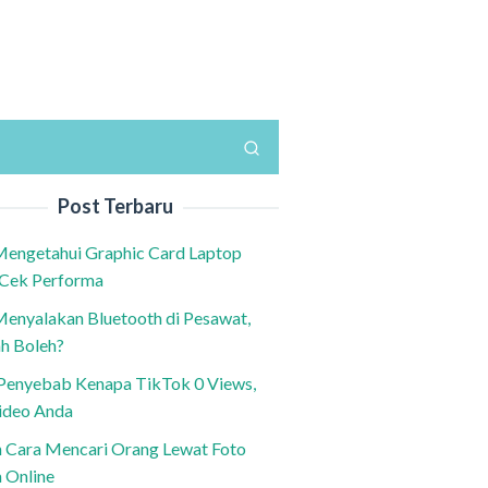
Post Terbaru
Mengetahui Graphic Card Laptop
 Cek Performa
Menyalakan Bluetooth di Pesawat,
h Boleh?
h Penyebab Kenapa TikTok 0 Views,
ideo Anda
n Cara Mencari Orang Lewat Foto
a Online