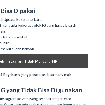
 Bisa Dipakai
i Update ke versi terbaru.
di mana ada beberapa efek IG yang hanya bisa di
aja.
idak kompatibel.
buruk.
tersebut sudah banyak.
els Instagram Tidak Muncul di HP
a? Bagi kamu yang penasaran, bisa menyimak
IG yang Tidak Bisa Di gunakan
 Instagram ke versi yang terbaru dengan cara
p Store yang ada pada perangkat yang kamu gunakan.