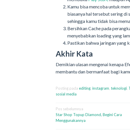
Kamu bisa mencoba untuk meny
biasanya hal tersebut sering d
sehingga kamu tidak bisa memak
Bersihkan Cache pada perangka
menyebabkan loading yang lam
Pastikan bahwa jaringan yang k
Akhir Kata
Demikian ulasan mengenai kenapa Efek
membantu dan bermanfaat bagi kamu 
Posting pada
editing
,
instagram
,
teknologi
,
sosial media
Navigasi
Pos sebelumnya
Star Shop Topup Diamond, Begini Cara
pos
Menggunakannya