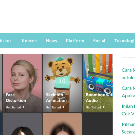
iskusi
Konten
News
Platform
Social
Teknologi
Cara 
untuk
Cara 
Apaka
Inila
Cek V
Piliha
Secar