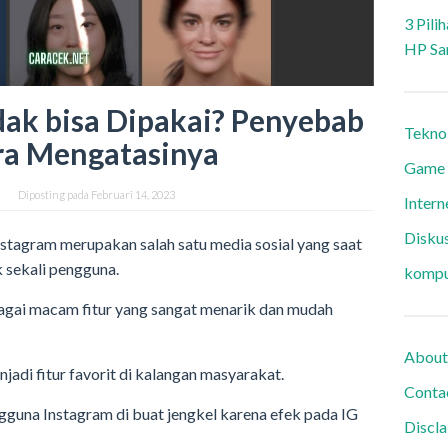
3 Pili
HP Sa
dak bisa Dipakai? Penyebab
Tekno
ra Mengatasinya
Game
Diposting pada
Februari 14, 2023
Intern
Diskus
Instagram merupakan salah satu media sosial yang saat
k sekali pengguna.
kompu
bagai macam fitur yang sangat menarik dan mudah
About
njadi fitur favorit di kalangan masyarakat.
Conta
guna Instagram di buat jengkel karena efek pada IG
Discl