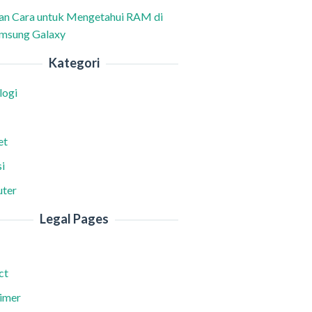
han Cara untuk Mengetahui RAM di
msung Galaxy
Kategori
logi
et
i
ter
Legal Pages
ct
aimer