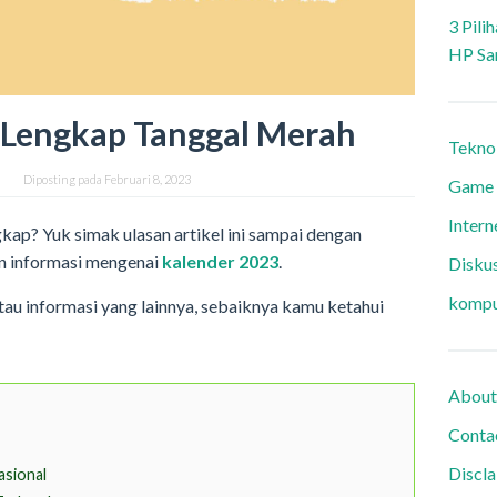
3 Pili
HP Sa
 Lengkap Tanggal Merah
Tekno
i
Diposting pada
Februari 8, 2023
Game
Intern
ap? Yuk simak ulasan artikel ini sampai dengan
n informasi mengenai
kalender 2023
.
Diskus
kompu
tau informasi yang lainnya, sebaiknya kamu ketahui
About
Conta
Discl
asional