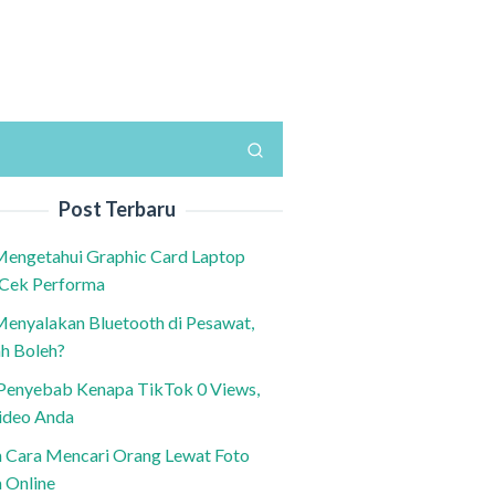
Post Terbaru
Mengetahui Graphic Card Laptop
 Cek Performa
Menyalakan Bluetooth di Pesawat,
h Boleh?
h Penyebab Kenapa TikTok 0 Views,
ideo Anda
n Cara Mencari Orang Lewat Foto
a Online