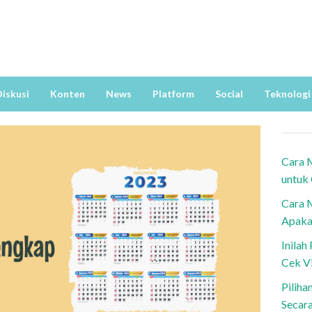
iskusi
Konten
News
Platform
Social
Teknologi
Cara 
untuk
Cara 
Apaka
Inila
Cek V
Piliha
Secar