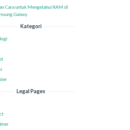
han Cara untuk Mengetahui RAM di
msung Galaxy
Kategori
logi
et
i
ter
Legal Pages
ct
aimer