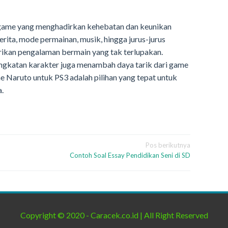
ame yang menghadirkan kehebatan dan keunikan
 cerita, mode permainan, musik, hingga jurus-jurus
ikan pengalaman bermain yang tak terlupakan.
ngkatan karakter juga menambah daya tarik dari game
me Naruto untuk PS3 adalah pilihan yang tepat untuk
.
Pos berikutnya
Contoh Soal Essay Pendidikan Seni di SD
Copyright © 2020 - Caracek.co.id | All Right Reserved