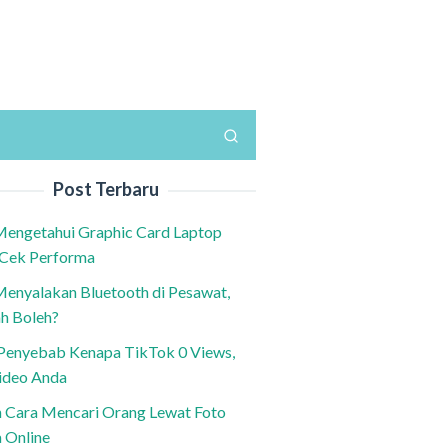
Post Terbaru
Mengetahui Graphic Card Laptop
 Cek Performa
Menyalakan Bluetooth di Pesawat,
h Boleh?
h Penyebab Kenapa TikTok 0 Views,
ideo Anda
n Cara Mencari Orang Lewat Foto
a Online