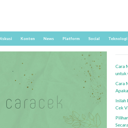
iskusi
Konten
News
Platform
Social
Teknologi
Cara 
untuk
Cara 
Apaka
Inila
Cek V
Piliha
Secar