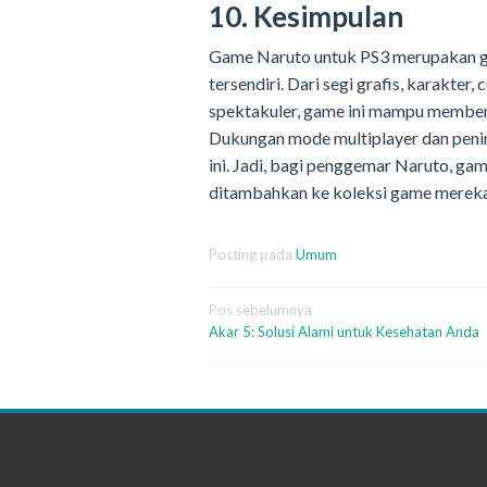
10. Kesimpulan
Game Naruto untuk PS3 merupakan g
tersendiri. Dari segi grafis, karakter,
spektakuler, game ini mampu member
Dukungan mode multiplayer dan peni
ini. Jadi, bagi penggemar Naruto, ga
ditambahkan ke koleksi game mereka
Posting pada
Umum
Navigasi
Pos sebelumnya
Akar 5: Solusi Alami untuk Kesehatan Anda
pos