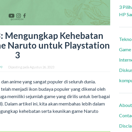
3 Pili
HP Sa
3: Mengungkap Kehebatan
Tekno
 Naruto untuk Playstation
Game
3
Intern
99
Diposting pada
Agustus 26, 2023
Diskus
kompu
 dan anime yang sangat populer di seluruh dunia.
telah menjadi ikon budaya populer yang dikenal oleh
uga memiliki sejumlah game yang dirilis untuk berbagai
). Dalam artikel ini, kita akan membahas lebih dalam
About
ngungkap kehebatan serta keunikan game Naruto
Conta
Discl