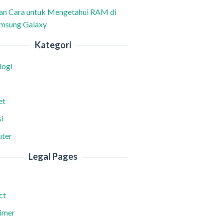
han Cara untuk Mengetahui RAM di
msung Galaxy
Kategori
logi
et
i
ter
Legal Pages
ct
aimer