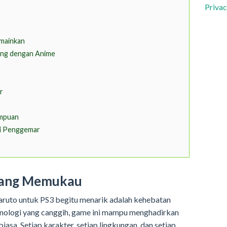
Privac
imainkan
bung dengan Anime
r
ampuan
ri Penggemar
 yang Memukau
aruto untuk PS3 begitu menarik adalah kehebatan
nologi yang canggih, game ini mampu menghadirkan
iasa. Setiap karakter, setiap lingkungan, dan setiap