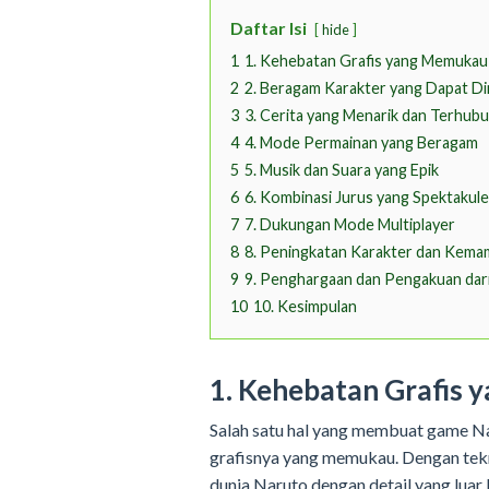
Daftar Isi
hide
1
1. Kehebatan Grafis yang Memukau
2
2. Beragam Karakter yang Dapat D
3
3. Cerita yang Menarik dan Terhu
4
4. Mode Permainan yang Beragam
5
5. Musik dan Suara yang Epik
6
6. Kombinasi Jurus yang Spektakule
7
7. Dukungan Mode Multiplayer
8
8. Peningkatan Karakter dan Kem
9
9. Penghargaan dan Pengakuan da
10
10. Kesimpulan
1. Kehebatan Grafis
Salah satu hal yang membuat game N
grafisnya yang memukau. Dengan tek
dunia Naruto dengan detail yang luar b