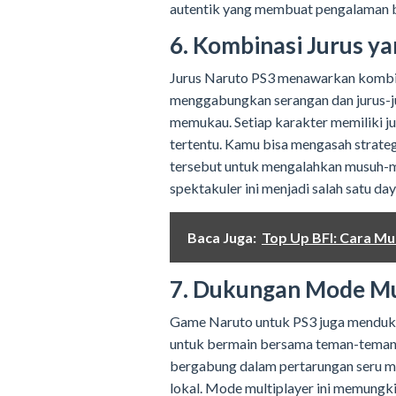
autentik yang membuat pengalaman 
6. Kombinasi Jurus y
Jurus Naruto PS3 menawarkan kombina
menggabungkan serangan dan jurus-j
memukau. Setiap karakter memiliki ju
tertentu. Kamu bisa mengasah strate
tersebut untuk mengalahkan musuh-m
spektakuler ini menjadi salah satu da
Baca Juga:
Top Up BFI: Cara Mu
7. Dukungan Mode Mu
Game Naruto untuk PS3 juga menduk
untuk bermain bersama teman-tema
bergabung dalam pertarungan seru mel
lokal. Mode multiplayer ini memung