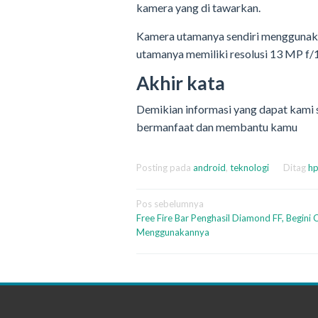
kamera yang di tawarkan.
Kamera utamanya sendiri menggunaka
utamanya memiliki resolusi 13 MP f/1
Akhir kata
Demikian informasi yang dapat kami 
bermanfaat dan membantu kamu
Posting pada
android
,
teknologi
Ditag
h
Navigasi
Pos sebelumnya
Free Fire Bar Penghasil Diamond FF, Begini 
pos
Menggunakannya