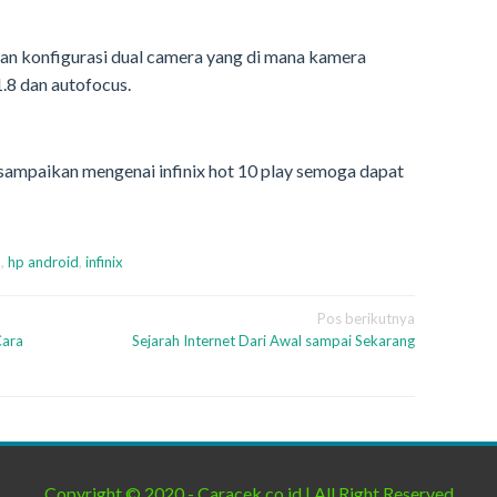
n konfigurasi dual camera yang di mana kamera
.8 dan autofocus.
sampaikan mengenai infinix hot 10 play semoga dapat
p
,
hp android
,
infinix
Pos berikutnya
Cara
Sejarah Internet Dari Awal sampai Sekarang
Copyright © 2020 - Caracek.co.id | All Right Reserved