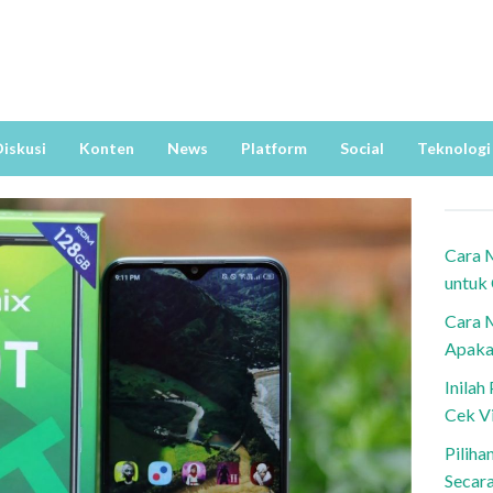
iskusi
Konten
News
Platform
Social
Teknologi
Cara 
untuk
Cara 
Apaka
Inila
Cek V
Piliha
Secar