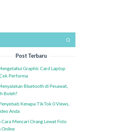
Post Terbaru
Mengetahui Graphic Card Laptop
 Cek Performa
Menyalakan Bluetooth di Pesawat,
h Boleh?
h Penyebab Kenapa TikTok 0 Views,
ideo Anda
n Cara Mencari Orang Lewat Foto
a Online