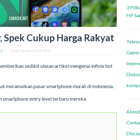
3 Pili
HP Sa
ay, Spek Cukup Harga Rakyat
Tekno
di
Diposting pada
Juli 25, 2022
Game
Intern
emberikan sedikit ulasan artikel mengenai infinix hot
Diskus
kompu
tuk meramaikan pasar smartphone murah di Indonesia.
an smartphone entry level terbaru mereka.
About
Conta
Discl