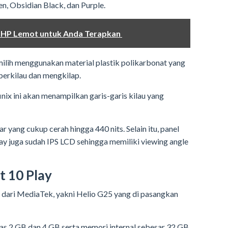
n, Obsidian Black, dan Purple.
i HP Lemot untuk Anda Terapkan
emilih menggunakan material plastik polikarbonat yang
 berkilau dan mengkilap.
inix ini akan menampilkan garis-garis kilau yang
ar yang cukup cerah hingga 440 nits. Selain itu, panel
lay juga sudah IPS LCD sehingga memiliki viewing angle
t 10 Play
or dari MediaTek, yakni Helio G25 yang di pasangkan
tas 2 GB dan 4 GB serta memori internal sebesar 32 GB