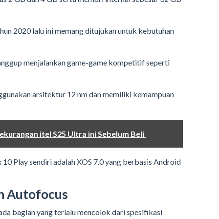
ahun 2020 lalu ini memang ditujukan untuk kebutuhan
anggup menjalankan game-game kompetitif seperti
ggunakan arsitektur 12 nm dan memiliki kemampuan
kurangan itel S25 Ultra ini Sebelum Beli
x 10 Play sendiri adalah XOS 7.0 yang berbasis Android
n Autofocus
a bagian yang terlalu mencolok dari spesifikasi