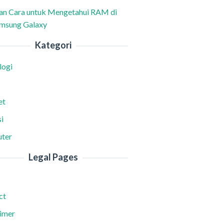
han Cara untuk Mengetahui RAM di
msung Galaxy
Kategori
logi
et
i
ter
Legal Pages
ct
aimer