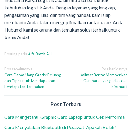
Indotama Karya Logistik adalah mitra terbaik untuk
kebutuhan logistik Anda. Dengan layanan yang lengkap,
pengalaman yang luas, dan tim yang handal, kami siap
membantu Anda dalam mengoptimalkan rantai pasok Anda.
Hubungi kami sekarang dan temukan solusi terbaik untuk
bisnis Anda!
Posting pada
Alfa Batch ALL
Navigasi
Pos sebelumnya
Pos berikutnya
Cara Dapat Uang Gratis: Peluang
Kalimat Berita: Memberikan
pos
dan Tips untuk Mendapatkan
Gambaran yang Jelas dan
Pendapatan Tambahan
Informatif
Post Terbaru
Cara Mengetahui Graphic Card Laptop untuk Cek Performa
Cara Menyalakan Bluetooth di Pesawat, Apakah Boleh?