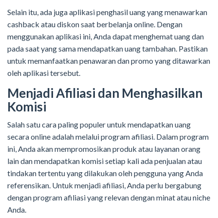
Selain itu, ada juga aplikasi penghasil uang yang menawarkan
cashback atau diskon saat berbelanja online. Dengan
menggunakan aplikasi ini, Anda dapat menghemat uang dan
pada saat yang sama mendapatkan uang tambahan. Pastikan
untuk memanfaatkan penawaran dan promo yang ditawarkan
oleh aplikasi tersebut.
Menjadi Afiliasi dan Menghasilkan
Komisi
Salah satu cara paling populer untuk mendapatkan uang
secara online adalah melalui program afiliasi. Dalam program
ini, Anda akan mempromosikan produk atau layanan orang
lain dan mendapatkan komisi setiap kali ada penjualan atau
tindakan tertentu yang dilakukan oleh pengguna yang Anda
referensikan. Untuk menjadi afiliasi, Anda perlu bergabung
dengan program afiliasi yang relevan dengan minat atau niche
Anda.