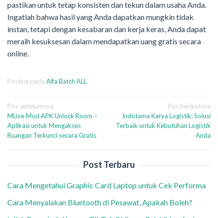
pastikan untuk tetap konsisten dan tekun dalam usaha Anda.
Ingatlah bahwa hasil yang Anda dapatkan mungkin tidak
instan, tetapi dengan kesabaran dan kerja keras, Anda dapat
meraih kesuksesan dalam mendapatkan uang gratis secara
online.
Posting pada
Alfa Batch ALL
Navigasi
Pos sebelumnya
Pos berikutnya
MLive Mod APK Unlock Room –
Indotama Karya Logistik: Solusi
pos
Aplikasi untuk Mengakses
Terbaik untuk Kebutuhan Logistik
Ruangan Terkunci secara Gratis
Anda
Post Terbaru
Cara Mengetahui Graphic Card Laptop untuk Cek Performa
Cara Menyalakan Bluetooth di Pesawat, Apakah Boleh?