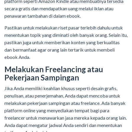
platform seperti Amazon Kindle atau membuatnya tersedia
secara gratis dan mendapatkan uang melalui iklan atau
penawaran tambahan di dalam ebook.
Pastikan untuk melakukan riset pasar terlebih dahulu untuk
menentukan topik yang diminati oleh banyak orang. Selain itu,
pastikan juga untuk memberikan konten yang berkualitas
dan bermanfaat agar orang lain tertarik untuk membeli
ebook Anda.
Melakukan Freelancing atau
Pekerjaan Sampingan
Jika Anda memiliki keahlian khusus seperti desain grafis,
penulisan, atau penerjemahan, Anda dapat mencoba untuk
melakukan pekerjaan sampingan atau freelance. Ada banyak
platform online yang menyediakan tempat bagi para
freelancer untuk menawarkan jasa mereka kepada orang lain.
Anda dapat mengatur jadwal Anda sendiri dan menentukan