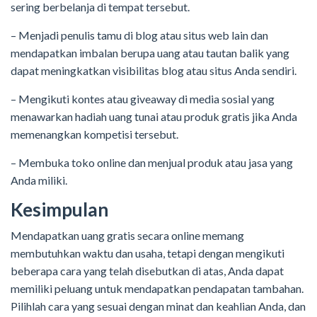
sering berbelanja di tempat tersebut.
– Menjadi penulis tamu di blog atau situs web lain dan
mendapatkan imbalan berupa uang atau tautan balik yang
dapat meningkatkan visibilitas blog atau situs Anda sendiri.
– Mengikuti kontes atau giveaway di media sosial yang
menawarkan hadiah uang tunai atau produk gratis jika Anda
memenangkan kompetisi tersebut.
– Membuka toko online dan menjual produk atau jasa yang
Anda miliki.
Kesimpulan
Mendapatkan uang gratis secara online memang
membutuhkan waktu dan usaha, tetapi dengan mengikuti
beberapa cara yang telah disebutkan di atas, Anda dapat
memiliki peluang untuk mendapatkan pendapatan tambahan.
Pilihlah cara yang sesuai dengan minat dan keahlian Anda, dan