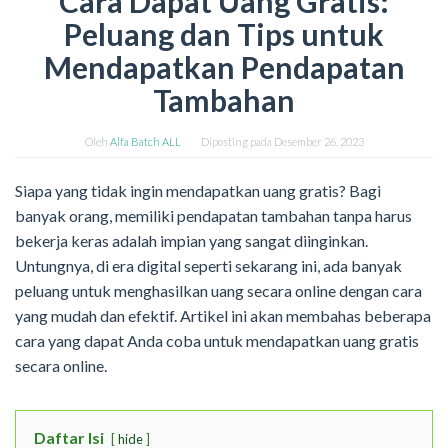
Cara Dapat Uang Gratis:
Peluang dan Tips untuk
Mendapatkan Pendapatan
Tambahan
Oleh
Alfa Batch ALL
Diposting pada
Desember 26, 2023
Siapa yang tidak ingin mendapatkan uang gratis? Bagi
banyak orang, memiliki pendapatan tambahan tanpa harus
bekerja keras adalah impian yang sangat diinginkan.
Untungnya, di era digital seperti sekarang ini, ada banyak
peluang untuk menghasilkan uang secara online dengan cara
yang mudah dan efektif. Artikel ini akan membahas beberapa
cara yang dapat Anda coba untuk mendapatkan uang gratis
secara online.
Daftar Isi
hide