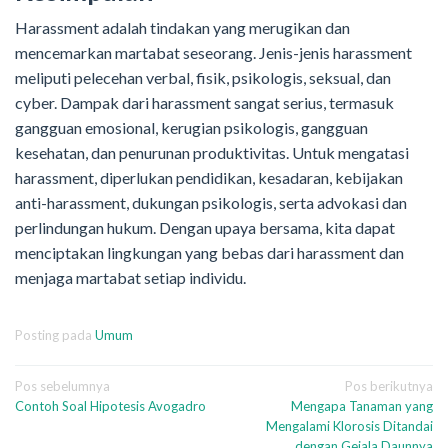
Harassment adalah tindakan yang merugikan dan
mencemarkan martabat seseorang. Jenis-jenis harassment
meliputi pelecehan verbal, fisik, psikologis, seksual, dan
cyber. Dampak dari harassment sangat serius, termasuk
gangguan emosional, kerugian psikologis, gangguan
kesehatan, dan penurunan produktivitas. Untuk mengatasi
harassment, diperlukan pendidikan, kesadaran, kebijakan
anti-harassment, dukungan psikologis, serta advokasi dan
perlindungan hukum. Dengan upaya bersama, kita dapat
menciptakan lingkungan yang bebas dari harassment dan
menjaga martabat setiap individu.
Posting pada
Umum
Navigasi
Pos sebelumnya
Pos berikutnya
Contoh Soal Hipotesis Avogadro
Mengapa Tanaman yang
pos
Mengalami Klorosis Ditandai
dengan Gejala Daunnya